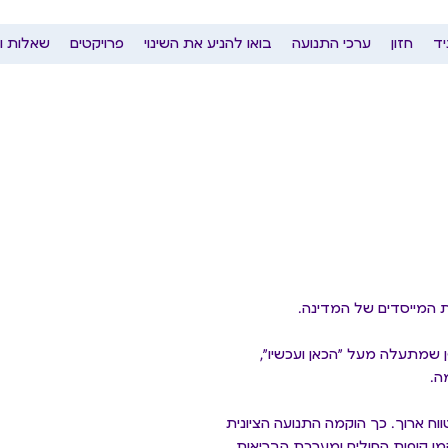
יד
חזון
ערכי התנועה
בואו להניע את השינוי
פרויקטים
שאלות ו
ת המייסדים של המדינה.
 שמתעלה מעל ״הכאן ועכשיו״,
ה.
וח ארוך. כך הוקמה התנועה הציונית
מו קופות החולים ומערכת הבריאות,