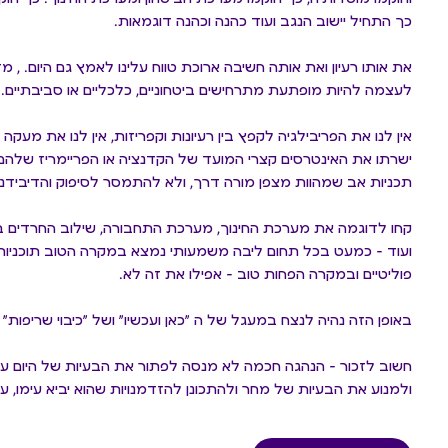
כך התחיל יישוב הנגב ועוד כהנה וכהנה דוגמאות.
את אותו רעיון ואת אותה חשיבה ארוכת טווח עלינו לאמץ גם היום. , 
לעצמה להיות מופתעת מתרחישים ביטחוניים, כלכליים או סביבתיים.
אין לנו את הפריבילגיה לקפץ בין רעיונות וקפריזות, אין לנו את מעקה
ישרתו את האינטרסים קצרי המועד של הקדנציה או הפריימריז שלהם 
תכניות אב שמהוות מצפן מורה דרך, ולא להתמסר לסיפוק והדיבידנדי
קחו לדוגמה את מערכת החינוך, מערכת התחבורה, שילוב החרדים ב
ועוד - כמעט בכל תחום ליבה משמעותי נמצא במקרה הטוב תוכניות 
פוליטיים ובמקרה הפחות טוב - אפילו את זה לא.
באופן הזה נהיה לנצח במעגל של ה ״כאן ועכשיו״ ושל ״כיבוי שריפות״
חשוב לזכור - הנהגה חכמה לא מנסה לפתור את הבעיות של היום ע
ולמנוע את הבעיות של מחר ולהתכונן להזדמנויות שהוא יביא עימו, עם