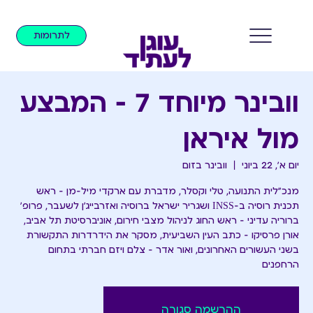
לתרומות
וובינר מיוחד 7 - המבצע
מול איראן
יום א׳, 22 ביוני
  |  
וובינר בזום
מנכ״לית התנועה, טלי וקסלר, מדברת עם ארקדי מיל-מן - ראש
תכנית רוסיה ב-INSS ושגריר ישראל ברוסיה ואזרבייג׳ן לשעבר, פרופ׳
ברוריה עדיני - ראש החוג לניהול מצבי חירום, אוניברסיטת תל אביב,
אורן פרסיקו - כתב העין השביעית, מסקר את הידרדרות התקשורת
בשני העשורים האחרונים, ואור אדר - צלם ויזם חברתי בתחום
הרחפנים
ההרשמה סגורה