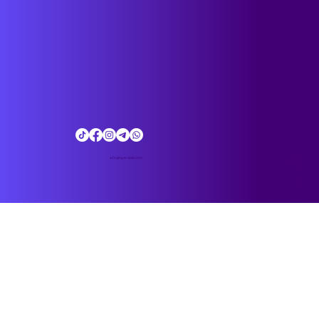
לחלוטין. הכנסת נגישה הרבה יותר ממה שנדמה. המדריך הקצר שיהפוך
אתכם ללוביסטים אזרחיים כל אחת ואחד מאיתנו יכול ל
עוגן לעתיד
info@ogen-laatid.com
בואו להניע את השינוי
חזון
ערכי התנועה
פרויקטים
שאלות ותשובות
בלוג
תקנון האתר, פרטיות ונגישות
תקנון חברות בתנועה
לקבלת כל העדכונים והתוכן של עוגן לעתיד, הצטרפו לקבוצת הוואטסאפ שלנו: