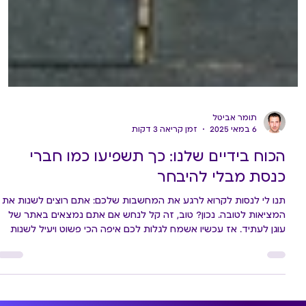
תומר אביטל
6 במאי 2025
זמן קריאה 3 דקות
הכוח בידיים שלנו: כך תשפיעו כמו חברי
כנסת מבלי להיבחר
תנו לי לנסות לקרוא לרגע את המחשבות שלכם: אתם רוצים לשנות את
המציאות לטובה. נכון? טוב, זה קל לנחש אם אתם נמצאים באתר של
עוגן לעתיד. אז עכשיו אשמח לגלות לכם איפה הכי פשוט ויעיל לשנות
את המציאות בישראל: בכנסת. אתם בטח תוהים מה זה קשור אליכם כי
אתם לא חברי כנסת. לרובנו נדמה שהמשכן הוא מגדל שן מרוחק, אפילו
מאיים, סגור אך ורק לפוליטיקאים, מקורבים ולוביסטים. אבל האמת שונה